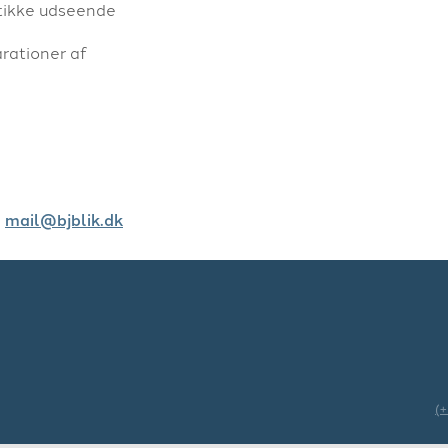
stikke udseende
arationer af
l
mail@bjblik.dk
(