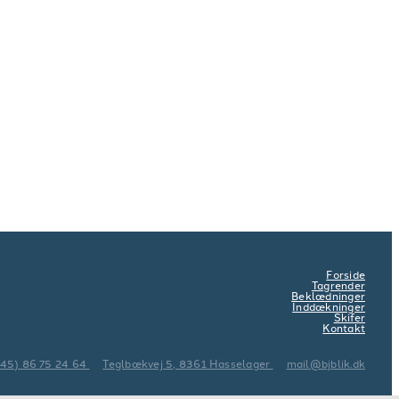
Forside
Tagrender
Beklædninger
Inddækninger
Skifer
Kontakt
+45) 86 75 24 64
Teglbækvej 5, 8361 Hasselager
mail@bjblik.dk