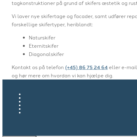
tagkonstruktioner på grund af skifers æstetik og ru
Vi laver nye skifertage og facader, samt udfører rep
forskellige skifertyper, heriblandt:
Naturskifer
Eternitskifer
Diagonalskifer
Kontakt os på telefon
(+45) 86 75 24 64
eller e-mai
og hør mere om hvordan vi kan hjælpe dig.​​