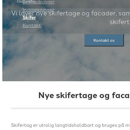
Beklædninger
Inddækninger
Vi laver nye skifertage og facader, sa
Skifer
skifer
Kontakt
Kontakt os
Nye skifertage og faca
Skifertag er utrolig langtidsholdbart og bruges på 