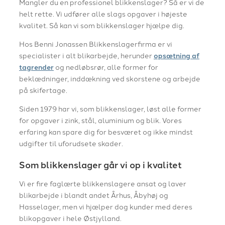
Mangler du en professionel blikkenslager? Så er vi de
helt rette. Vi udfører alle slags opgaver i højeste
kvalitet. Så kan vi som blikkenslager hjælpe dig.
​Hos Benni Jonassen Blikkenslagerfirma er vi
specialister i alt blikarbejde, herunder
opsætning af
tagrender
og nedløbsrør, alle former for
beklædninger, inddækning ved skorstene og arbejde
på skifertage.
​Siden 1979 har vi, som blikkenslager, løst alle former
for opgaver i zink, stål, aluminium og blik. Vores
erfaring kan spare dig for besværet og ikke mindst
udgifter til uforudsete skader.
Som blikkenslager går vi op i kvalitet
Vi er fire faglærte blikkenslagere ansat og laver
blikarbejde i blandt andet Århus, Åbyhøj og
Hasselager, men vi hjælper dog kunder med deres
blikopgaver i hele Østjylland.