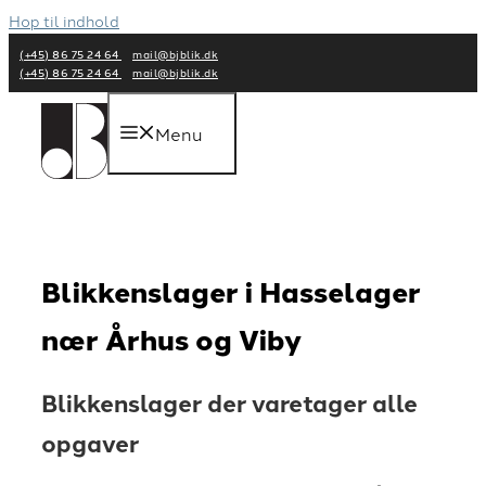
Hop til indhold
(+45) 86 75 24 64
mail@bjblik.dk
(+45) 86 75 24 64
mail@bjblik.dk
Menu
Blikkenslager i Hasselager
nær Århus og Viby
Blikkenslager der varetager alle
opgaver