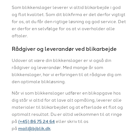
​Som blikkenslager leverer vi altid blikarbejde i god
og flot kvalitet. Som dit blikfirma er det derfor vigtigt
for os, at du får den rigtige løsning og god service. Det
er derfor en selvfølge for os at vi overholder alle
aftaler.
Rådgiver og leverandør ved blikarbejde
Udover at være din blikkenslager er vi også din
rådgiver og leverandør. Med mange år som
blikkenslager, har vi erfaringen til at rådgive dig om
den optimale blikløsning.
​Når vi som blikkenslager udfører en blikopgave hos
dig står vi altid for at lave alt opmåling, leverer alle
materialer til blikarbejdet og at efterlade et flot og
optimalt resultat. Du er altid velkommen til at ringe
på
(+45) 86 75 24 64
eller skriv til os
på
mail@bjblik.dk
.