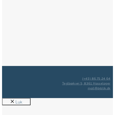
(+45) 86 75 24 64
Teglbækvej 5, 8361 Hasselager
mail@bjblik.dk
Luk